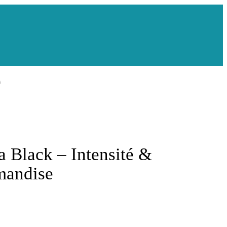
e
 Black – Intensité &
mandise