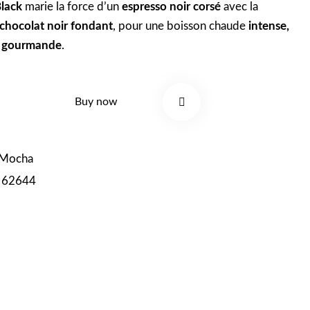
lack
marie la force d’un
espresso noir corsé
avec la
chocolat noir fondant
, pour une boisson chaude
intense,
t gourmande
.
Buy now
Remove
Mocha
from
:
62644
Wishlist
se