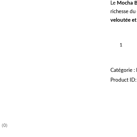
Le
Mocha B
richesse du
veloutée e
quantité
de
Mocha
Black
Catégorie :
–
Product ID
Intensité
&
Gourmandi
 (0)