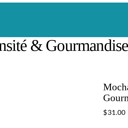
nsité & Gourmandis
Mocha
Gour
$
31.00