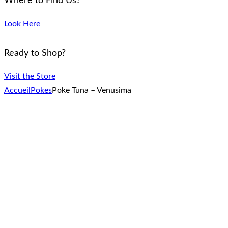
Where to Find Us?
Look Here
Ready to Shop?
Visit the Store
Accueil
Pokes
Poke Tuna – Venusima