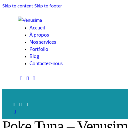
Skip to content
Skip to footer
Accueil
À propos
Nos services
Portfolio
Blog
Contactez-nous
Poke Tuna – Venusim